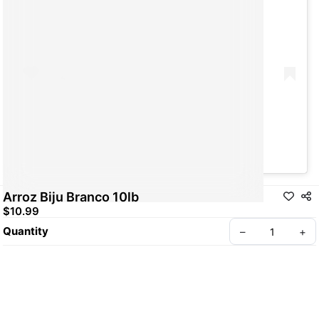
A post shared by Take App (@take_app)
Arroz Biju Branco 10lb
$10.99
Quantity
–
+