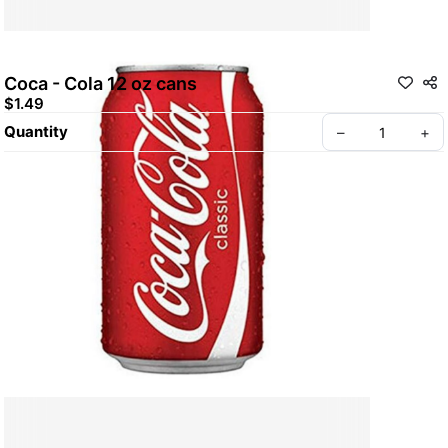
Coca - Cola 12 oz cans
$1.49
Quantity
–
+